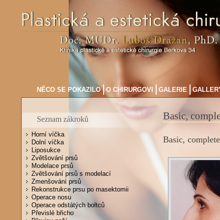
NĚCO SE POKAZILO
O CHIRURGOVI
GALERIE
GALLERY
Basic, comple
Seznam zákroků
Horní víčka
Basic, complete
Dolní víčka
Liposukce
Zvětšování prsů
Modelace prsů
Zvětšování prsů s modelací
Zmenšování prsů
Rekonstrukce prsu po masektomii
Operace nosu
Operace odstátých boltců
Převislé břicho