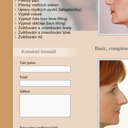
Převisy paží
Převisy vnitřních stehen
Úpravy stydkých pysků (labioplastiky)
Výplně vrásek
Vypnutí čela (eye brow lifting)
Vypnutí obličeje (face lifting)
Zvětšování a zmenšování brady
Zvětšování a zmenšování lýtek
Zvětšování rtů
Basic, complete
Kontaktní formulář
Vaše jméno
Email
Sdělení
Barva trávy (ověřovací kód):